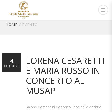
concerto
HOME
EVENTO
LORENA CESARETTI
4
OTTOBRE
E MARIA RUSSO IN
CONCERTO AL
MUSAP
Salone Comencini Concerto lirico delle vincitrici