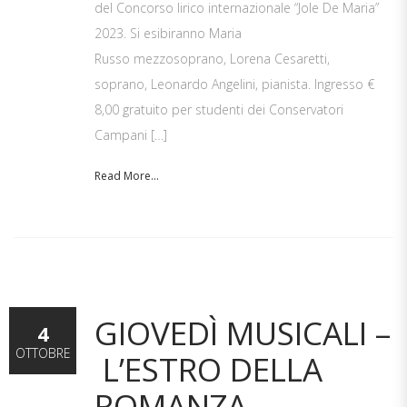
del Concorso lirico internazionale “Jole De Maria”
2023. Si esibiranno Maria
Russo mezzosoprano, Lorena Cesaretti,
soprano, Leonardo Angelini, pianista. Ingresso €
8,00 gratuito per studenti dei Conservatori
Campani […]
Read More...
GIOVEDÌ MUSICALI –
4
OTTOBRE
L’ESTRO DELLA
ROMANZA