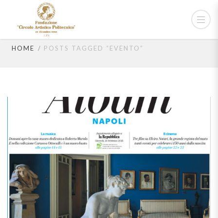
evento
HOME
POSTS TAGGED “EVENTO”