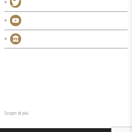
TICKETING
BIGLIETTO INTERO: 5 € PUOI VISITARE MUSAP DAL MARTEDÌ AL
SABATO, DALLE ORE 10.00 ALLE 13.00 E DALLE 15.30 ALLE 19.00
BIGLIETTO INTERO + VISITA GUIDATA: 7€ (PER GRUPPI DI ALMENO
6 PERSONE) PER VISITARE MUSAP ACCOMPAGNATI DA UNA GUIDA
CONTATTA LA SEGRETERIA DELLA FONDAZIONE
Scopri di più