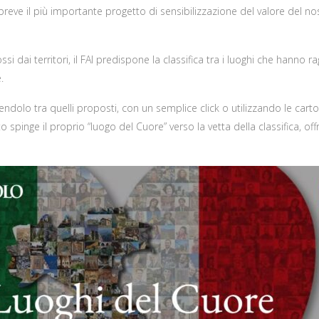
ve il più importante progetto di sensibilizzazione del valore del nost
 dai territori, il FAI predispone la classifica tra i luoghi che hanno 
.
iendolo tra quelli proposti, con un semplice click o utilizzando le cartoli
voto spinge il proprio “luogo del Cuore” verso la vetta della classifica,