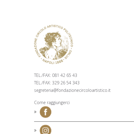
TICKETING
PALAZZO ZAPATA, 2° PIANO PI
TRIESTE E TRENTO 48, NAPOLI
TEL./FAX: 081 42 65 43
TEL./FAX: 329 26 54 343
segreteria@fondazionecircoloartistico.it
Come raggiungerci