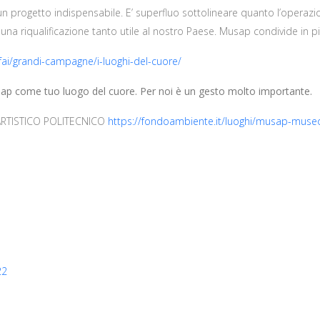
è un progetto indispensabile. E’ superfluo sottolineare quanto l’operazio
 una riqualificazione tanto utile al nostro Paese. Musap condivide in pie
fai/grandi-campagne/i-luoghi-del-cuore/
ap come tuo luogo del cuore. Per noi è un gesto molto importante.
ARTISTICO POLITECNICO
https://fondoambiente.it/luoghi/musap-museo-
22