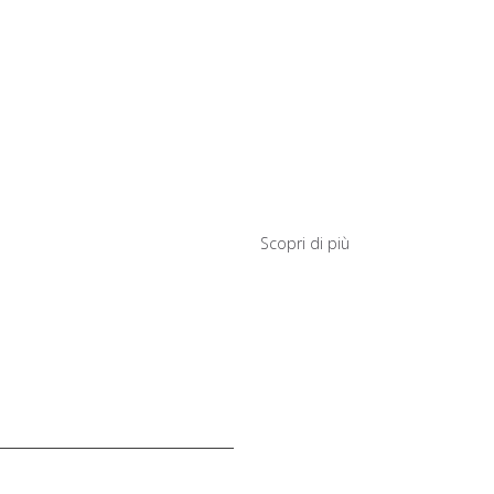
TICKETING
BIGLIETTO INTERO: 5 € PUOI VI
10.00 ALLE 13.00 E DALLE 15.30 
BIGLIETTO INTERO + VISITA GUID
AZZA
VISITARE MUSAP ACCOMPAGNATI
FONDAZIONE
Scopri di più