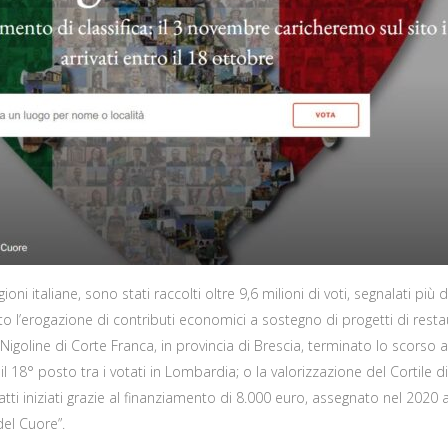
oni italiane, sono stati raccolti oltre 9,6 milioni di voti, segnalati più
o l’erogazione di contributi economici a sostegno di progetti di restaur
a Nigoline di Corte Franca, in provincia di Brescia, terminato lo scors
l 18° posto tra i votati in Lombardia; o la valorizzazione del Cortile
nfatti iniziati grazie al finanziamento di 8.000 euro, assegnato nel 202
el Cuore”.