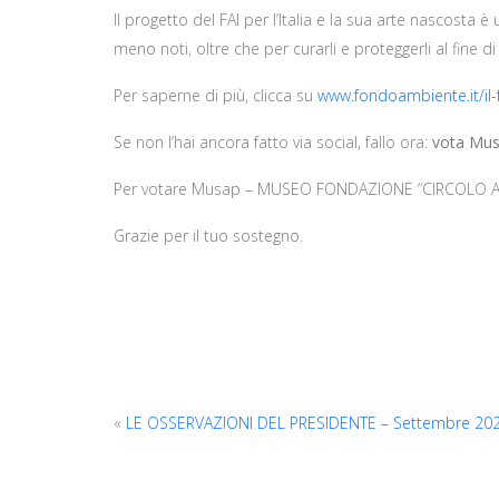
Il progetto del FAI per l’Italia e la sua arte nascosta 
meno noti, oltre che per curarli e proteggerli al fine di
Per saperne di più, clicca su
www.fondoambiente.it/il-
Se non l’hai ancora fatto via social, fallo ora:
vota Mus
Per votare Musap – MUSEO FONDAZIONE “CIRCOLO 
Grazie per il tuo sostegno.
«
LE OSSERVAZIONI DEL PRESIDENTE – Settembre 20