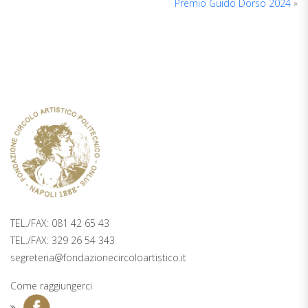
Premio Guido Dorso 2024
»
TICKETING
PALAZZO ZAPATA, 2° PIANO PIAZZA
TRIESTE E TRENTO 48, NAPOLI
TEL./FAX: 081 42 65 43
TEL./FAX: 329 26 54 343
segreteria@fondazionecircoloartistico.it
Come raggiungerci