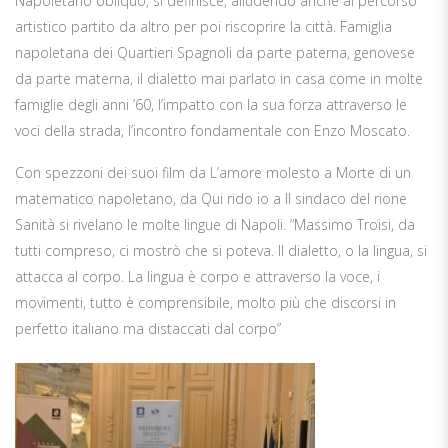
Napoletano obliquo, si definisce, alludendo anche al percorso
artistico partito da altro per poi riscoprire la città. Famiglia
napoletana dei Quartieri Spagnoli da parte paterna, genovese
da parte materna, il dialetto mai parlato in casa come in molte
famiglie degli anni ’60, l’impatto con la sua forza attraverso le
voci della strada, l’incontro fondamentale con Enzo Moscato.
Con spezzoni dei suoi film da L’amore molesto a Morte di un
matematico napoletano, da Qui rido io a Il sindaco del rione
Sanità si rivelano le molte lingue di Napoli. “Massimo Troisi, da
tutti compreso, ci mostrò che si poteva. Il dialetto, o la lingua, si
attacca al corpo. La lingua è corpo e attraverso la voce, i
movimenti, tutto è comprensibile, molto più che discorsi in
perfetto italiano ma distaccati dal corpo”