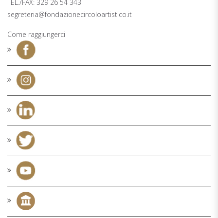
TEL./FAX: 329 26 54 343
segreteria@fondazionecircoloartistico.it
Come raggiungerci