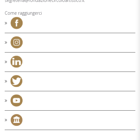
segreteria@fondazionecircoloartistico.it
Come raggiungerci