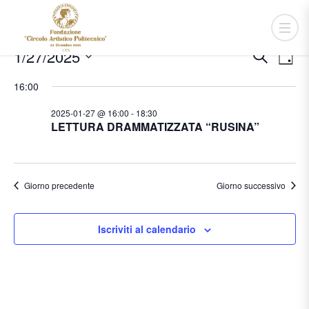
Eventi
Event
Ev
1/27/2025
Cerca
Giorn
Vis
Ricer
for
Seleziona
Na
16:00
e
la
2025-
viste
data.
2025-01-27 @ 16:00
-
18:30
01-
LETTURA DRAMMATIZZATA “RUSINA”
Navig
27
Giorno precedente
Giorno successivo
Iscriviti al calendario