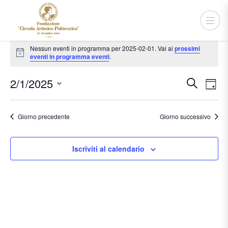
Eventi
Nessun eventi in programma per 2025-02-01. Vai ai
prossimi
for
Notice
eventi in programma eventi
.
2025-
Event
Ev
2/1/2025
Cerca
Giorn
02-
Vis
Ricer
Seleziona
Na
01
e
la
Giorno precedente
Giorno successivo
viste
data.
Navig
Iscriviti al calendario