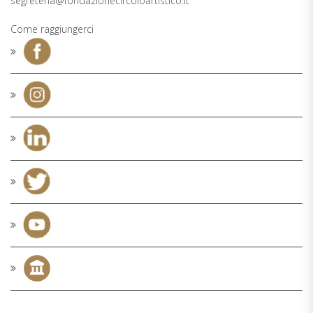
segreteria@fondazionecircoloartistico.it
Come raggiungerci