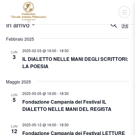
Eventi
Event
Ev
In arrivo
Cerca
Lista
Vis
Ricer
Seleziona
Na
Febbraio 2025
e
la
viste
data.
2025-02-03 @ 16:00
-
18:30
LUN
3
Navig
IL DIALETTO NELLE MANI DEGLI SCRITTORI:
LA POESIA
Maggio 2025
2025-05-05 @ 16:00
-
18:30
LUN
5
Fondazione Campania dei Festival IL
DIALETTO NELLE MANI DEL REGISTA
2025-05-12 @ 16:00
-
18:30
LUN
12
Fondazione Campania dei Festival LETTURE