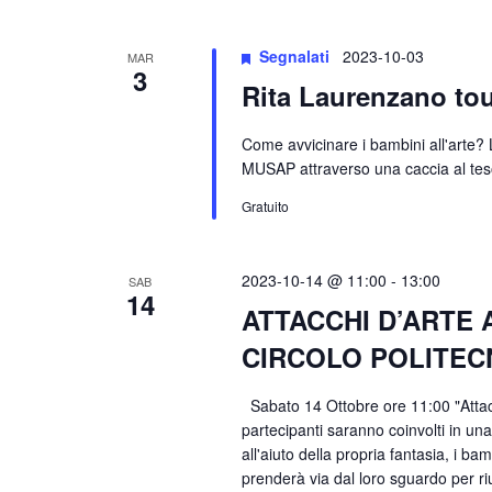
data.
Chiave.
Segnalati
2023-10-03
MAR
3
Rita Laurenzano to
Come avvicinare i bambini all'arte? 
MUSAP attraverso una caccia al teso
Gratuito
2023-10-14 @ 11:00
-
13:00
SAB
14
ATTACCHI D’ARTE
CIRCOLO POLITEC
Sabato 14 Ottobre ore 11:00 "Attacc
partecipanti saranno coinvolti in una
all'aiuto della propria fantasia, i b
prenderà via dal loro sguardo per r