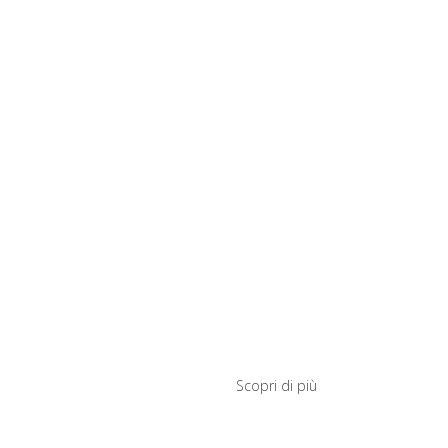
TICKETING
BIGLIETTO INTERO: 5 € PUOI VI
10.00 ALLE 13.00 E DALLE 15.30 
BIGLIETTO INTERO + VISITA GUID
AZZA
VISITARE MUSAP ACCOMPAGNATI
FONDAZIONE
Scopri di più