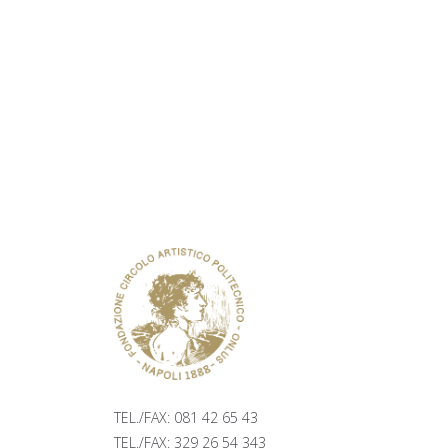
TICKETING
PALAZZO ZAPATA, 2° PIANO PI
TRIESTE E TRENTO 48, NAPOLI
TEL./FAX: 081 42 65 43
TEL./FAX: 329 26 54 343