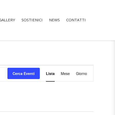
GALLERY
SOSTIENICI
NEWS
CONTATTI
Evento
Viste
Cerca Eventi
Lista
Mese
Giorno
Navigazione