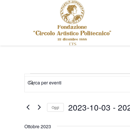
Eventi
Eventi
Inserisci
Ricerca
Parola
e
Chiave.
viste
2023-10-03
 - 
20
Cerca
Oggi
Navigazione
Eventi
Seleziona
per
la
Ottobre 2023
Parola