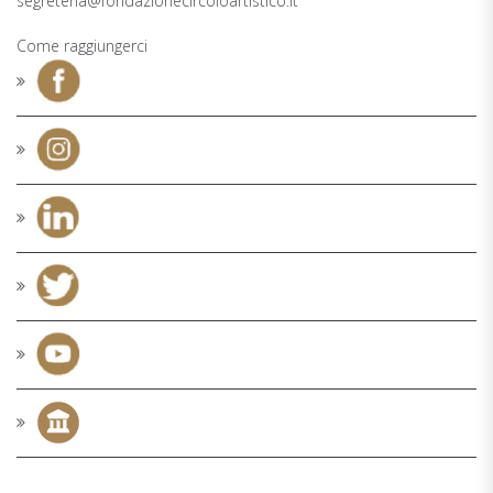
segreteria@fondazionecircoloartistico.it
Come raggiungerci