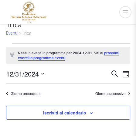
lirica
Eventi
lirica
Eventi
Nessun eventi in programma per 2024-12-31. Vai ai
prossimi
for
Notice
eventi in programma eventi
.
2024-
Event
Ev
12-
12/31/2024
Cerca
Giorn
Vis
Ricer
31
Seleziona
Na
e
la
Giorno precedente
Giorno successivo
viste
data.
Navig
Iscriviti al calendario