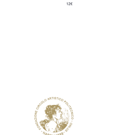
12€
TICKETING
PALAZZO ZAPATA, 2° PIANO PI