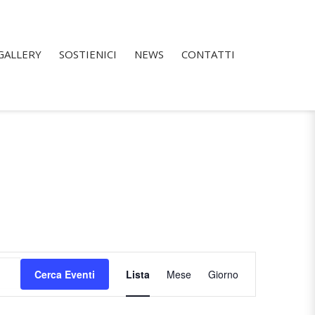
GALLERY
SOSTIENICI
NEWS
CONTATTI
Evento
Viste
Cerca Eventi
Lista
Mese
Giorno
Navigazione