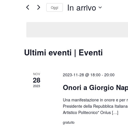
viste
In arrivo
Cerca
Oggi
Navigazione
Eventi
Seleziona
per
la
Parola
data.
Chiave.
Ultimi eventi | Eventi
NOV
2023-11-28 @ 18:00
-
20:00
28
Onori a Giorgio Nap
2023
Una manifestazione in onore e per ri
Presidente della Repubblica Italiana
Artistico Politecnico" Onlus […]
gratuito